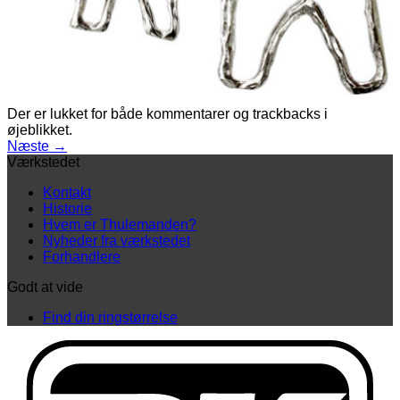
Der er lukket for både kommentarer og trackbacks i
øjeblikket.
Næste
→
Værkstedet
Kontakt
Historie
Hvem er Thulemanden?
Nyheder fra værkstedet
Forhandlere
Godt at vide
Find din ringstørrelse
D