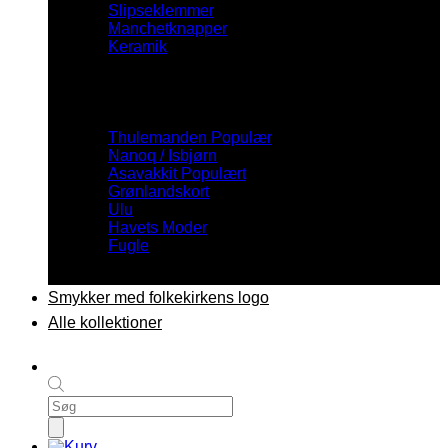
Slipseklemmer
Manchetknapper
Keramik
Inspiration
Thulemanden
Nanoq / Isbjørn
Asavakkit
Grønlandskort
Ulu
Havets Moder
Fugle
Smykker med folkekirkens logo
Alle kollektioner
Products
search