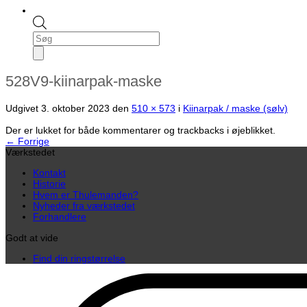
Products
search
528V9-kiinarpak-maske
Udgivet
3. oktober 2023
den
510 × 573
i
Kiinarpak / maske (sølv)
Der er lukket for både kommentarer og trackbacks i øjeblikket.
←
Forrige
Værkstedet
Kontakt
Historie
Hvem er Thulemanden?
Nyheder fra værkstedet
Forhandlere
Godt at vide
Find din ringstørrelse