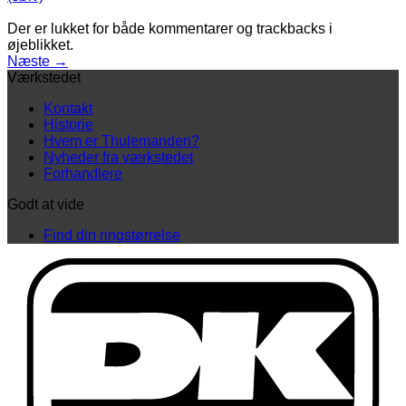
Der er lukket for både kommentarer og trackbacks i
øjeblikket.
Næste
→
Værkstedet
Kontakt
Historie
Hvem er Thulemanden?
Nyheder fra værkstedet
Forhandlere
Godt at vide
Find din ringstørrelse
D