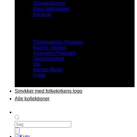
Slipseklemmer
Manchetknapper
Keramik
Inspiration
Thulemanden
Nanoq / Isbjørn
Asavakkit
Grønlandskort
Ulu
Havets Moder
Fugle
Smykker med folkekirkens logo
Alle kollektioner
Products
search