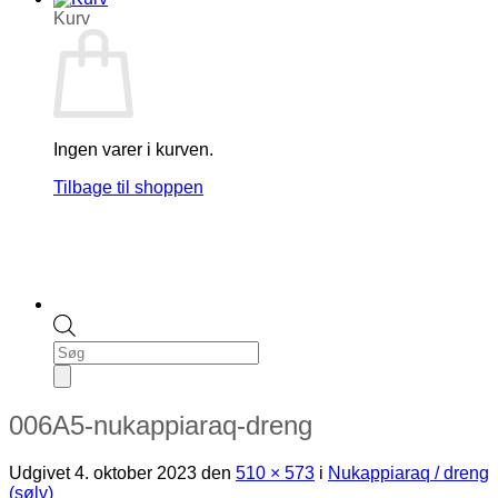
Kurv
Ingen varer i kurven.
Tilbage til shoppen
Products
search
006A5-nukappiaraq-dreng
Udgivet
4. oktober 2023
den
510 × 573
i
Nukappiaraq / dreng
(sølv)