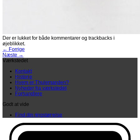
Der er lukket for både kommentarer og trackbacks i
øjeblikket.
←
Forrige
Næste
→
Værkstedet
Kontakt
Historie
Hvem er Thulemanden?
Nyheder fra værkstedet
Forhandlere
Godt at vide
Find din ringstørrelse
D