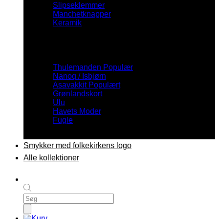
Slipseklemmer
Manchetknapper
Keramik
Inspiration
Thulemanden
Nanoq / Isbjørn
Asavakkit
Grønlandskort
Ulu
Havets Moder
Fugle
Smykker med folkekirkens logo
Alle kollektioner
Products
search