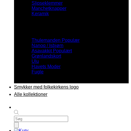
Slipseklemmer
Manchetknapper
Keramik
Inspiration
Thulemanden
Nanoq / Isbjørn
Asavakkit
Grønlandskort
Ulu
Havets Moder
Fugle
Smykker med folkekirkens logo
Alle kollektioner
Products
search