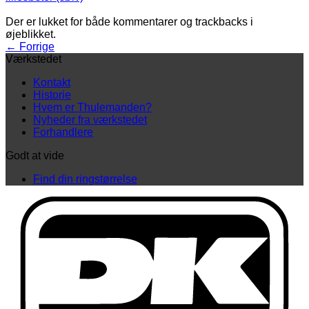
Der er lukket for både kommentarer og trackbacks i
øjeblikket.
←
Forrige
Værkstedet
Kontakt
Historie
Hvem er Thulemanden?
Nyheder fra værkstedet
Forhandlere
Godt at vide
Find din ringstørrelse
D