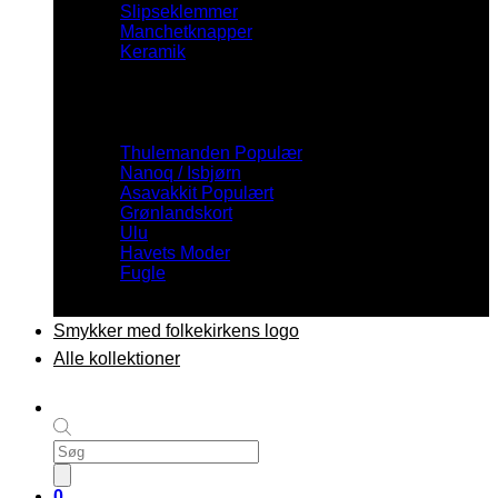
Slipseklemmer
Manchetknapper
Keramik
Inspiration
Thulemanden
Nanoq / Isbjørn
Asavakkit
Grønlandskort
Ulu
Havets Moder
Fugle
Smykker med folkekirkens logo
Alle kollektioner
Products
search
0