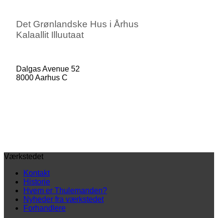
Det Grønlandske Hus i Århus
Kalaallit Illuutaat
Dalgas Avenue 52
8000 Aarhus C
Værkstedet
Kontakt
Historie
Hvem er Thulemanden?
Nyheder fra værkstedet
Forhandlere