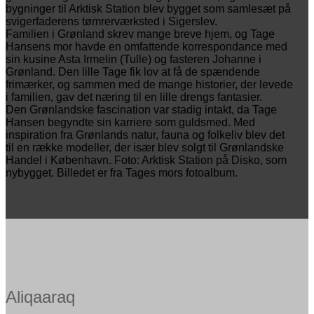
bygninger til Arktisk Station blev bygget som samlesæt på
svigerfaderens tømrerværksted i Sigerslev.
Familien i Grønland skrev mange breve hjem, og Tage
Hansens mor havde en omfattende korrespondance med
sin kusine Asta Irmelin (Tulle) og fasteren Johanne i
Grønland. Den lille Tage fik lov at få de spændende
frimærker, og sammen med de mange historier, der levede
i familien, gav det næring til en lille drengs fantasier.
Den Grønlandske fascination var stadig intakt, da Tage
Hansen begyndte sin karriere som guldsmed. Med
inspiration fra Grønlands natur, fauna og folkeliv blev det
til en række modeller, der især blev solgt til Grønlandske
Handel i København. Foto: Arktisk Station på Disko, som
nybygget. Billedet er fra Tages mors fotoalbum.
Aliqaaraq