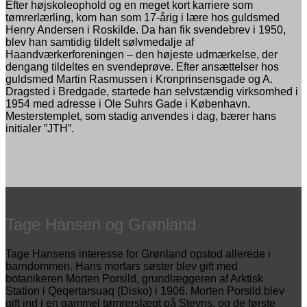
Efter højskoleophold og en meget kort karriere som
tømrerlærling, kom han som 17-årig i lære hos guldsmed
Henry Andersen i Roskilde. Da han fik svendebrev i 1950,
blev han samtidig tildelt sølvmedalje af
Haandværkerforeningen – den højeste udmærkelse, der
dengang tildeltes en svendeprøve. Efter ansættelser hos
guldsmed Martin Rasmussen i Kronprinsensgade og A.
Dragsted i Bredgade, startede han selvstændig virksomhed i
1954 med adresse i Ole Suhrs Gade i København.
Mesterstemplet, som stadig anvendes i dag, bærer hans
initialer ”JTH”.
Tage Hansen og Grønland
Tage Hansens interesse for Grønland opstod allerede i
barndommen. Hans morfars søster blev gift med
botanikeren Morten Porsild, grundlæggeren af Arktisk
Station i Qeqertarsuaq (Disko) i 1906. Morten Porsild blev
gift ind i en gammel tømrerslægt på Stevns, og de første