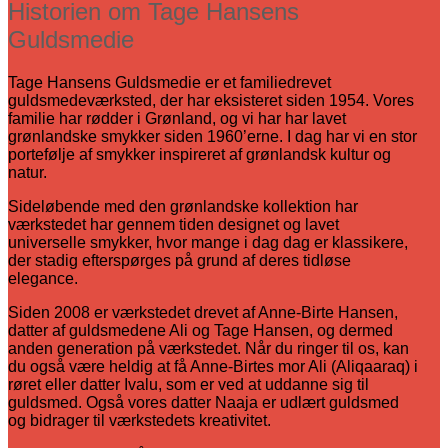
Historien om Tage Hansens
Guldsmedie
Tage Hansens Guldsmedie er et familiedrevet
guldsmedeværksted, der har eksisteret siden 1954. Vores
familie har rødder i Grønland, og vi har har lavet
grønlandske smykker siden 1960’erne. I dag har vi en stor
portefølje af smykker inspireret af grønlandsk kultur og
natur.
Sideløbende med den grønlandske kollektion har
værkstedet har gennem tiden designet og lavet
universelle smykker, hvor mange i dag dag er klassikere,
der stadig efterspørges på grund af deres tidløse
elegance.
Siden 2008 er værkstedet drevet af Anne-Birte Hansen,
datter af guldsmedene Ali og Tage Hansen, og dermed
anden generation på værkstedet. Når du ringer til os, kan
du også være heldig at få Anne-Birtes mor Ali (Aliqaaraq) i
røret eller datter Ivalu, som er ved at uddanne sig til
guldsmed. Også vores datter Naaja er udlært guldsmed
og bidrager til værkstedets kreativitet.