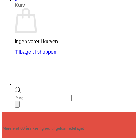
Kurv
Ingen varer i kurven.
Tilbage til shoppen
Products
search
Mere end 60 års kærlighed til guldsmedefaget