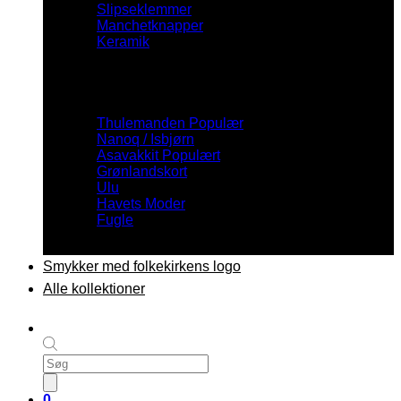
Slipseklemmer
Manchetknapper
Keramik
Inspiration
Thulemanden
Nanoq / Isbjørn
Asavakkit
Grønlandskort
Ulu
Havets Moder
Fugle
Smykker med folkekirkens logo
Alle kollektioner
Products
search
0