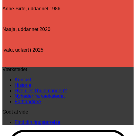
Anne-Birte, uddannet 1986.
Naaja, uddannet 2020.
Ivalu, udlært i 2025.
Værkstedet
Kontakt
Historie
Hvem er Thulemanden?
Nyheder fra værkstedet
Forhandlere
Godt at vide
Find din ringstørrelse
D