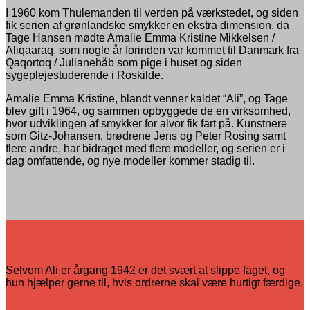
I 1960 kom Thulemanden til verden på værkstedet, og siden
fik serien af grønlandske smykker en ekstra dimension, da
Tage Hansen mødte Amalie Emma Kristine Mikkelsen /
Aliqaaraq, som nogle år forinden var kommet til Danmark fra
Qaqortoq / Julianehåb som pige i huset og siden
sygeplejestuderende i Roskilde.
Amalie Emma Kristine, blandt venner kaldet “Ali”, og Tage
blev gift i 1964, og sammen opbyggede de en virksomhed,
hvor udviklingen af smykker for alvor fik fart på. Kunstnere
som Gitz-Johansen, brødrene Jens og Peter Rosing samt
flere andre, har bidraget med flere modeller, og serien er i
dag omfattende, og nye modeller kommer stadig til.
Selvom Ali er årgang 1942 er det svært at slippe faget, og
hun hjælper gerne til, hvis ordrerne skal være hurtigt færdige.