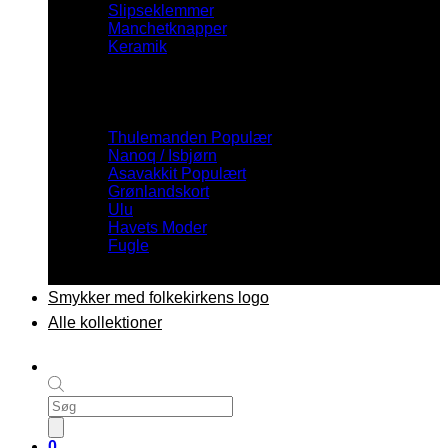
Slipseklemmer
Manchetknapper
Keramik
Inspiration
Thulemanden
Nanoq / Isbjørn
Asavakkit
Grønlandskort
Ulu
Havets Moder
Fugle
Smykker med folkekirkens logo
Alle kollektioner
Products
search
0