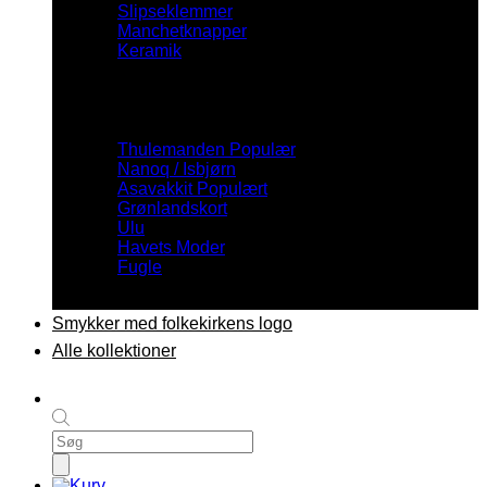
Slipseklemmer
Manchetknapper
Keramik
Inspiration
Thulemanden
Nanoq / Isbjørn
Asavakkit
Grønlandskort
Ulu
Havets Moder
Fugle
Smykker med folkekirkens logo
Alle kollektioner
Products
search