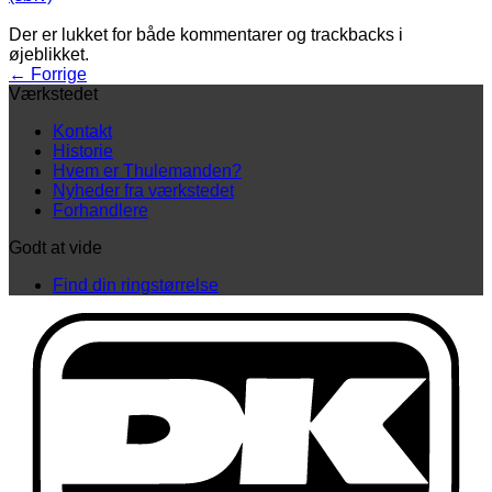
Der er lukket for både kommentarer og trackbacks i
øjeblikket.
←
Forrige
Værkstedet
Kontakt
Historie
Hvem er Thulemanden?
Nyheder fra værkstedet
Forhandlere
Godt at vide
Find din ringstørrelse
D