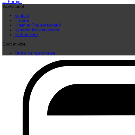
←
Forrige
Værkstedet
Kontakt
Historie
Hvem er Thulemanden?
Nyheder fra værkstedet
Forhandlere
Godt at vide
Find din ringstørrelse