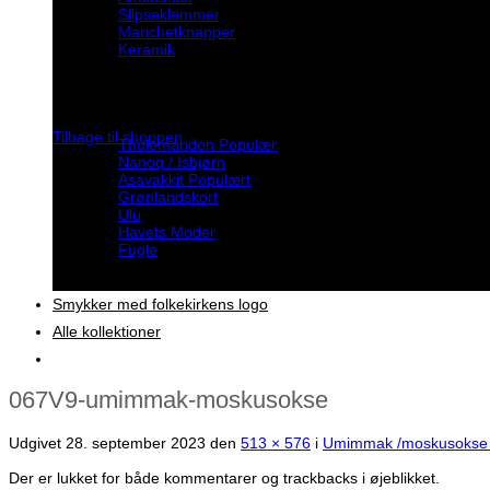
Slipseklemmer
Manchetknapper
Keramik
Ingen varer i kurven.
Inspiration
Tilbage til shoppen
Thulemanden
Nanoq / Isbjørn
Asavakkit
Grønlandskort
Ulu
Havets Moder
Fugle
Smykker med folkekirkens logo
Alle kollektioner
067V9-umimmak-moskusokse
Udgivet
28. september 2023
den
513 × 576
i
Umimmak /moskusokse 
Der er lukket for både kommentarer og trackbacks i øjeblikket.