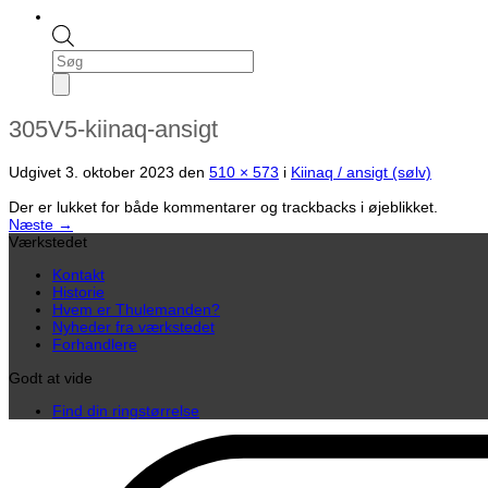
Products
search
305V5-kiinaq-ansigt
Udgivet
3. oktober 2023
den
510 × 573
i
Kiinaq / ansigt (sølv)
Der er lukket for både kommentarer og trackbacks i øjeblikket.
Næste
→
Værkstedet
Kontakt
Historie
Hvem er Thulemanden?
Nyheder fra værkstedet
Forhandlere
Godt at vide
Find din ringstørrelse