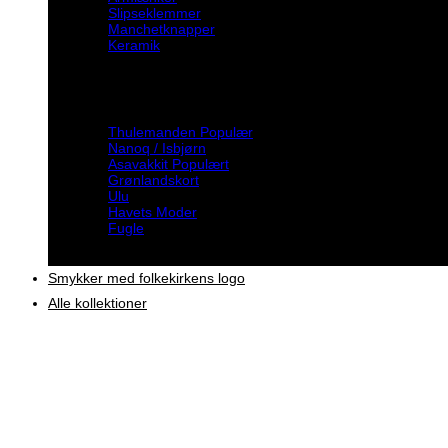
Slipseklemmer
Manchetknapper
Keramik
Inspiration
Thulemanden
Nanoq / Isbjørn
Asavakkit
Grønlandskort
Ulu
Havets Moder
Fugle
Smykker med folkekirkens logo
Alle kollektioner