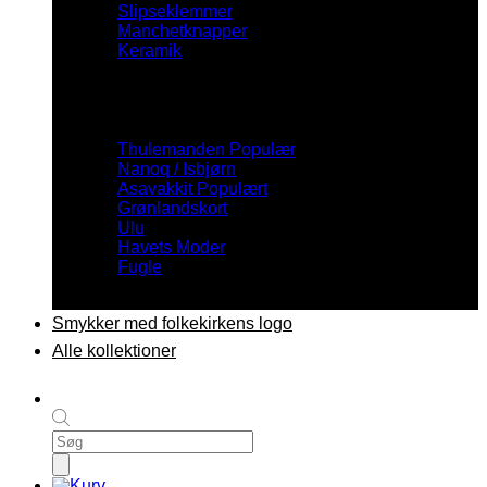
Slipseklemmer
Manchetknapper
Keramik
Inspiration
Thulemanden
Nanoq / Isbjørn
Asavakkit
Grønlandskort
Ulu
Havets Moder
Fugle
Smykker med folkekirkens logo
Alle kollektioner
Products
search