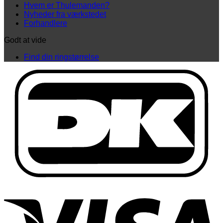
Hvem er Thulemanden?
Nyheder fra værkstedet
Forhandlere
Godt at vide
Find din ringstørrelse
D
V