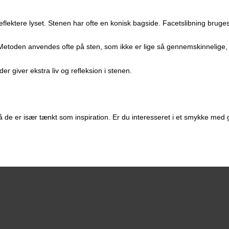
t reflektere lyset. Stenen har ofte en konisk bagside. Facetslibning bru
. Metoden anvendes ofte på sten, som ikke er lige så gennemskinnelige,
r giver ekstra liv og refleksion i stenen.
å de er især tænkt som inspiration. Er du interesseret i et smykke med