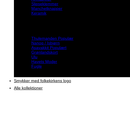
Slipseklemmer
Manchetknapper
Keramik
Inspiration
Thulemanden
Nanoq / Isbjørn
Asavakkit
Grønlandskort
Ulu
Havets Moder
Fugle
Smykker med folkekirkens logo
Alle kollektioner