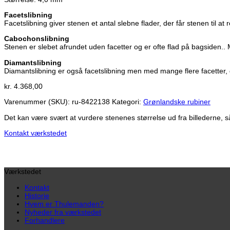
Facetslibning
Facetslibning giver stenen et antal slebne flader, der får stenen til a
Cabochonslibning
Stenen er slebet afrundet uden facetter og er ofte flad på bagsiden.
Diamantslibning
Diamantslibning er også facetslibning men med mange flere facetter, de
kr.
4.368,00
Varenummer (SKU):
ru-8422138
Kategori:
Grønlandske rubiner
Det kan være svært at vurdere stenenes størrelse ud fra billederne, s
Kontakt værkstedet
Værkstedet
Kontakt
Historie
Hvem er Thulemanden?
Nyheder fra værkstedet
Forhandlere