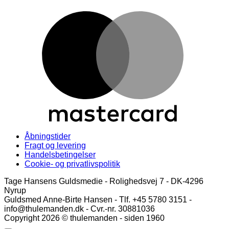
M
Åbningstider
Fragt og levering
Handelsbetingelser
Cookie- og privatlivspolitik
Tage Hansens Guldsmedie - Rolighedsvej 7 - DK-4296
Nyrup
Guldsmed Anne-Birte Hansen - Tlf. +45 5780 3151 -
info@thulemanden.dk - Cvr.-nr. 30881036
Copyright 2026 © thulemanden - siden 1960