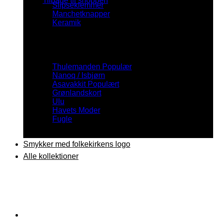
Tilbage til shoppen
Slipseklemmer
Manchetknapper
Keramik
Inspiration
Thulemanden
Nanoq / Isbjørn
Asavakkit
Grønlandskort
Ulu
Havets Moder
Fugle
Smykker med folkekirkens logo
Alle kollektioner