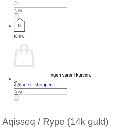
Products
search
0
Kurv
Ingen varer i kurven.
Tilbage til shoppen
Products
search
Aqisseq / Rype (14k guld)