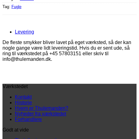
Tag:
Fugle
Levering
De fleste smykker bliver lavet på eget værksted, så der kan
nogle gange være lidt leveringstid. Hvis du er sent ude, så
ring til værkstedet på +45 57803151 eller skriv til
info@thulemanden.dk.
Værkstedet
Kontakt
Historie
Hvem er Thulemanden?
Nyheder fra værkstedet
Forhandlere
Godt at vide