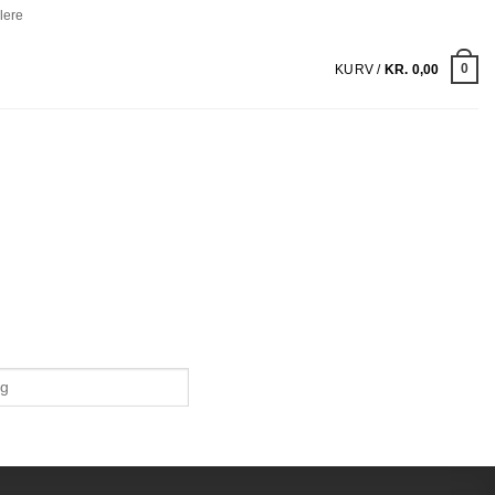
lere
0
KURV /
KR.
0,00
ucts
ch