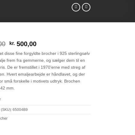
Den
Den
00
500,00
kr.
oprindelige
aktuelle
et disse fine forgyldte brocher i 925 sterlingsølv
pris
pris
lje frem fra gemmerne, og sælger dem til en
var:
er:
pris. De er fremstillet i 1970’erne med streg af
kr. 700,00.
kr. 500,00.
n. Hvert emaljearbejde er håndlavet, og der
or små forskelle i motivets udtryk. Brochen
x 42 mm.
r
 (SKU):
65004B9
ocher