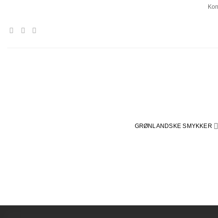
Fortsæt
Kon
til
indhold
GRØNLANDSKE SMYKKER