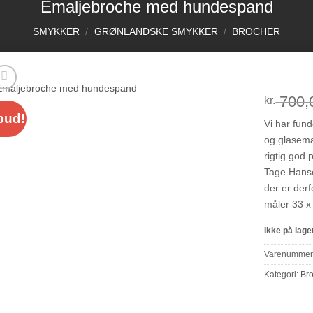
Emaljebroche med hundespand
SMYKKER
/
GRØNLANDSKE SMYKKER
/
BROCHER
700,
kr.
bud!
Vi har fund
og glasema
rigtig god 
Tage Hanse
der er derf
Add to Wishlist
måler 33 
Ikke på lage
Varenummer
Kategori:
Br