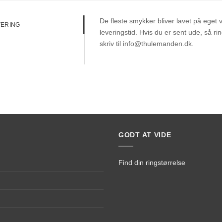
De fleste smykker bliver lavet på eget
VERING
leveringstid. Hvis du er sent ude, så r
skriv til info@thulemanden.dk.
GODT AT VIDE
Find din ringstørrelse