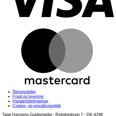
M
Åbningstider
Fragt og levering
Handelsbetingelser
Cookie- og privatlivspolitik
Tage Hansens Guldsmedie - Rolighedsvej 7 - DK-4296