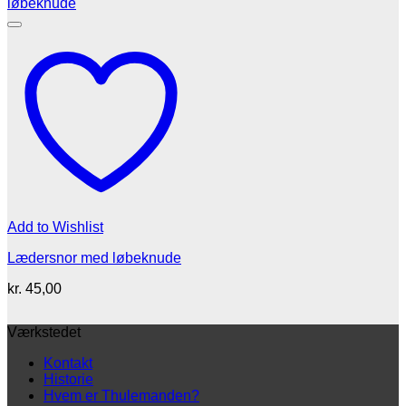
til
kr. 495,00
Add to Wishlist
Lædersnor med løbeknude
kr.
45,00
Værkstedet
Kontakt
Historie
Hvem er Thulemanden?