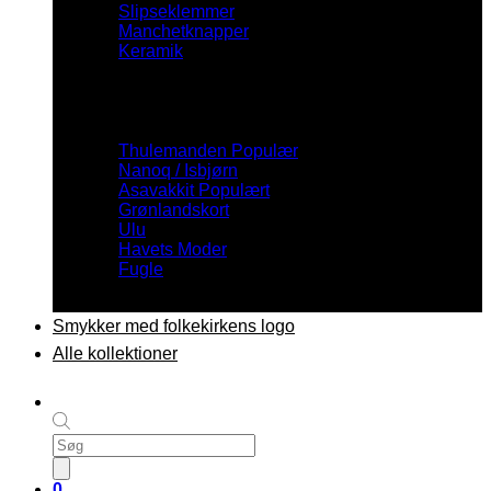
Slipseklemmer
Manchetknapper
Keramik
Inspiration
Thulemanden
Nanoq / Isbjørn
Asavakkit
Grønlandskort
Ulu
Havets Moder
Fugle
Smykker med folkekirkens logo
Alle kollektioner
Products
search
0