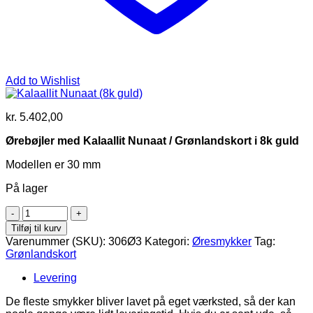
Add to Wishlist
kr.
5.402,00
Ørebøjler med Kalaallit Nunaat / Grønlandskort i 8k guld
Modellen er 30 mm
På lager
Kalaallit
Nunaat
Tilføj til kurv
(8k
Varenummer (SKU):
306Ø3
Kategori:
Øresmykker
Tag:
guld)
Grønlandskort
antal
Levering
De fleste smykker bliver lavet på eget værksted, så der kan