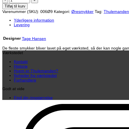
18
Tilføj til kurv
mm
Varenummer (SKU):
006Ø9
Kategori:
Øresmykker
Tag:
Thulemanden
(sølv)
antal
Yderligere information
Levering
Designer
Tage Hansen
De fleste smykker bliver lavet på eget værksted, så der kan nogle gang
Værkstedet
Kontakt
Historie
Hvem er Thulemanden?
Nyheder fra værkstedet
Forhandlere
Godt at vide
Find din ringstørrelse