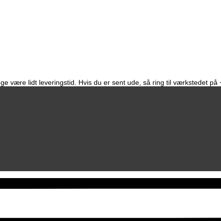
e være lidt leveringstid. Hvis du er sent ude, så ring til værkstedet p