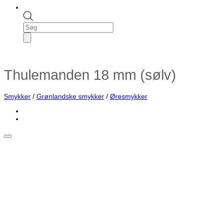
Products
search
Thulemanden 18 mm (sølv)
Smykker
/
Grønlandske smykker
/
Øresmykker