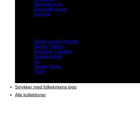
Slipseklemmer
Manchetknapper
Keramik
Inspiration
Thulemanden
Nanoq / Isbjørn
Asavakkit
Grønlandskort
Ulu
Havets Moder
Fugle
Smykker med folkekirkens logo
Alle kollektioner