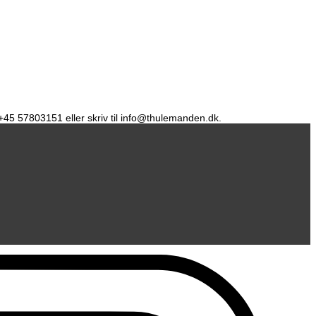
å +45 57803151 eller skriv til info@thulemanden.dk.
D