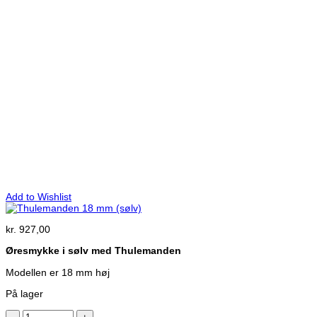
Add to Wishlist
kr.
927,00
Øresmykke i sølv med Thulemanden
Modellen er 18 mm høj
På lager
Thulemanden