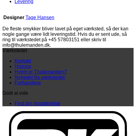
Levering
Designer
Tage Hansen
De fleste smykker bliver lavet på eget værksted, så der kan
nogle gange være lidt leveringstid. Hvis du er sent ude, så
ring til værkstedet på +45 57803151 eller skriv til
info@thulemanden.dk.
Værkstedet
Kontakt
Historie
Hvem er Thulemanden?
Nyheder fra værkstedet
Forhandlere
Godt at vide
Find din ringstørrelse
D