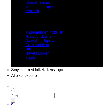
Slipseklemmer
Manchetknapper
Keramik
Inspiration
Thulemanden
Nanoq / Isbjørn
Asavakkit
Grønlandskort
Ulu
Havets Moder
Fugle
Smykker med folkekirkens logo
Alle kollektioner
Products
search
0