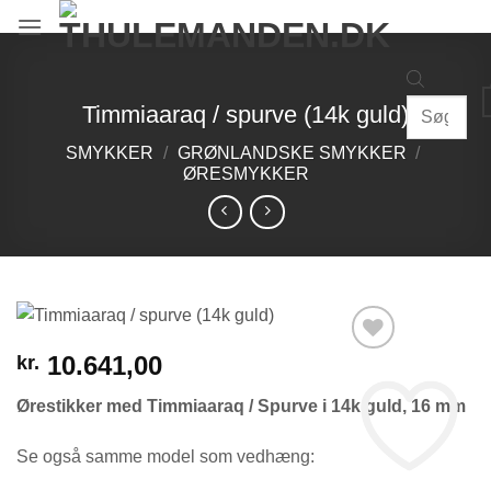
Fortsæt
til
indhold
Products
Timmiaaraq / spurve (14k guld)
search
SMYKKER
/
GRØNLANDSKE SMYKKER
/
ØRESMYKKER
10.641,00
kr.
Ørestikker med Timmiaaraq / Spurve i 14k guld, 16 mm
Se også samme model som vedhæng: