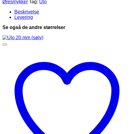
Øresmykker
Tag:
Ulo
guld)
antal
Beskrivelse
Levering
Se også de andre størrelser