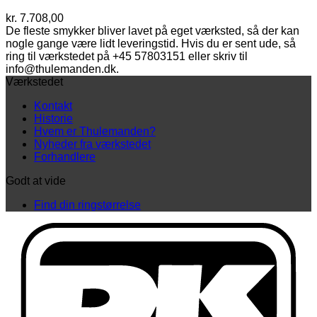
kr.
7.708,00
De fleste smykker bliver lavet på eget værksted, så der kan
nogle gange være lidt leveringstid. Hvis du er sent ude, så
ring til værkstedet på +45 57803151 eller skriv til
info@thulemanden.dk.
Værkstedet
Kontakt
Historie
Hvem er Thulemanden?
Nyheder fra værkstedet
Forhandlere
Godt at vide
Find din ringstørrelse
D