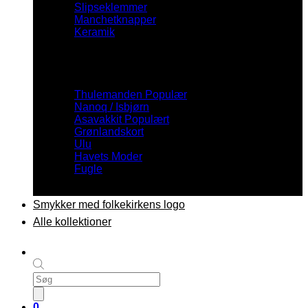
Slipseklemmer
Manchetknapper
Keramik
Inspiration
Thulemanden
Nanoq / Isbjørn
Asavakkit
Grønlandskort
Ulu
Havets Moder
Fugle
Smykker med folkekirkens logo
Alle kollektioner
Products
search
0