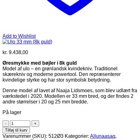
Add to Wishlist
kr.
9.438,00
Øresmykke med bøjler i 8k guld
Model af ulo – en grønlandsk kvindekniv. Traditionel
skærekniv og moderne powertool. Den repræsenterer
kvindelige styrke og har stor symbolsk betydning.
Denne model af lavet af Naaja Lidsmoes, som blev udlært fra
værkstedet i 2020. Modellen er 33 mm bred, og der findes 2
andre størrelser i 20 og 25 mm bredde.
På lager
Ulo
33
Tilføj til kurv
mm
Varenummer (SKU):
512Ø3
Kategorier:
Allunaasaq
,
(8k