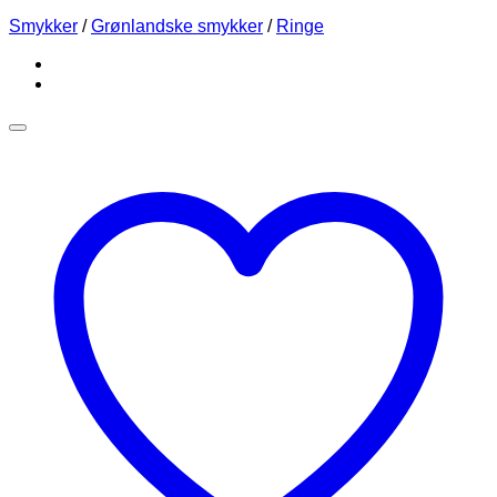
Smykker
/
Grønlandske smykker
/
Ringe