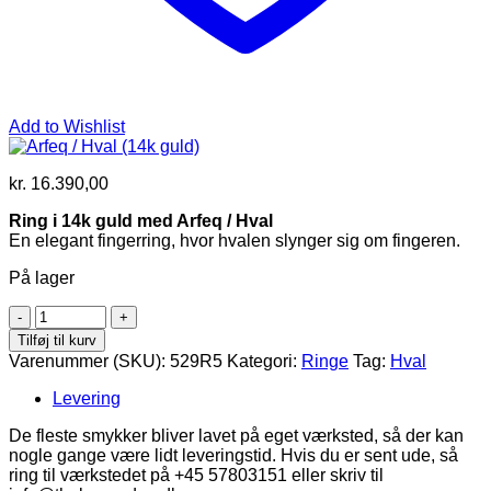
Add to Wishlist
kr.
16.390,00
Ring i 14k guld med Arfeq / Hval
En elegant fingerring, hvor hvalen slynger sig om fingeren.
På lager
Arfeq
/
Tilføj til kurv
Hval
Varenummer (SKU):
529R5
Kategori:
Ringe
Tag:
Hval
(14k
guld)
Levering
antal
De fleste smykker bliver lavet på eget værksted, så der kan
nogle gange være lidt leveringstid. Hvis du er sent ude, så
ring til værkstedet på +45 57803151 eller skriv til