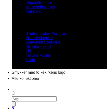
Slipseklemmer
Manchetknapper
Keramik
Inspiration
Thulemanden
Nanoq / Isbjørn
Asavakkit
Grønlandskort
Ulu
Havets Moder
Fugle
Smykker med folkekirkens logo
Alle kollektioner
Products
search
0