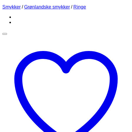
Smykker
/
Grønlandske smykker
/
Ringe