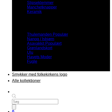
Slipseklemmer
Manchetknapper
Keramik
Inspiration
Thulemanden
Nanoq / Isbjørn
Asavakkit
Grønlandskort
Ulu
Havets Moder
Fugle
Smykker med folkekirkens logo
Alle kollektioner
Products
search
0