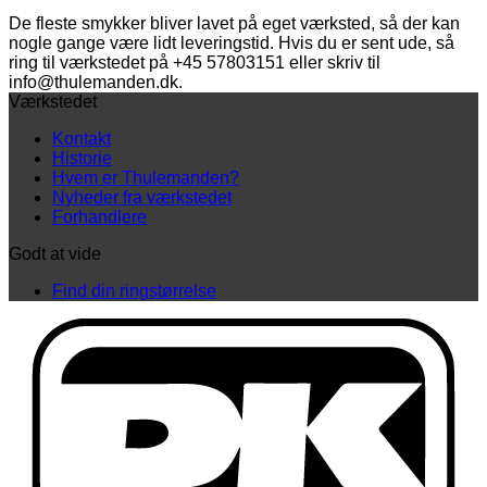
antal
De fleste smykker bliver lavet på eget værksted, så der kan
nogle gange være lidt leveringstid. Hvis du er sent ude, så
ring til værkstedet på +45 57803151 eller skriv til
info@thulemanden.dk.
Værkstedet
Kontakt
Historie
Hvem er Thulemanden?
Nyheder fra værkstedet
Forhandlere
Godt at vide
Find din ringstørrelse
D