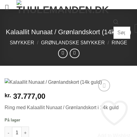
Fortsæt
til
indhold
Products
Kalaallit Nunaat / Grønlandskort (14k guld)
search
SMYKKER
/
GRØNLANDSKE SMYKKER
/
RINGE
37.777,00
kr.
Ring med Kalaallit Nunaat / Grønlandskort i 14k guld
På lager
Kalaallit Nunaat / Grønlandskort (14k guld) antal
Add to Wishlist