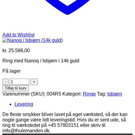
Add to Wishlist
kr.
25.586,00
Ring med Nanoq / Isbjørn i 14k guld
På lager
Nanoq
/
Tilføj til kurv
Isbjørn
Varenummer (SKU):
004R5
Kategori:
Ringe
Tag:
Isbjørn
(14k
guld)
Levering
antal
De fleste smykker bliver lavet på eget værksted, så der kan
nogle gange være lidt leveringstid. Hvis du er sent ude, så
ring til værkstedet på +45 57803151 eller skriv til
info@thulemanden.dk.