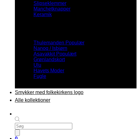
Slipseklemmer
Manchetknapper
Keramik
Inspiration
Thulemanden
Nanoq / Isbjørn
Asavakkit
Grønlandskort
Ulu
Havets Moder
Fugle
Smykker med folkekirkens logo
Alle kollektioner
Products
search
0