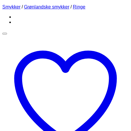
Smykker
/
Grønlandske smykker
/
Ringe