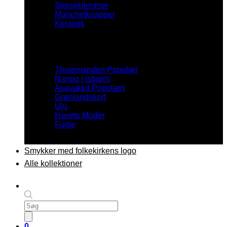
Slipseklemmer
Manchetknapper
Keramik
Inspiration
Thulemanden
Nanoq / Isbjørn
Asavakkit
Grønlandskort
Ulu
Havets Moder
Fugle
Smykker med folkekirkens logo
Alle kollektioner
Products
search
0