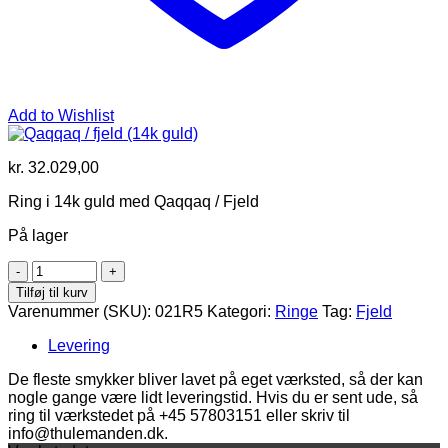
Add to Wishlist
kr.
32.029,00
Ring i 14k guld med Qaqqaq / Fjeld
På lager
Qaqqaq
/
Tilføj til kurv
fjeld
Varenummer (SKU):
021R5
Kategori:
Ringe
Tag:
Fjeld
(14k
guld)
Levering
antal
De fleste smykker bliver lavet på eget værksted, så der kan
nogle gange være lidt leveringstid. Hvis du er sent ude, så
ring til værkstedet på +45 57803151 eller skriv til
info@thulemanden.dk.