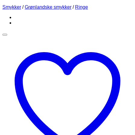
Smykker
/
Grønlandske smykker
/
Ringe