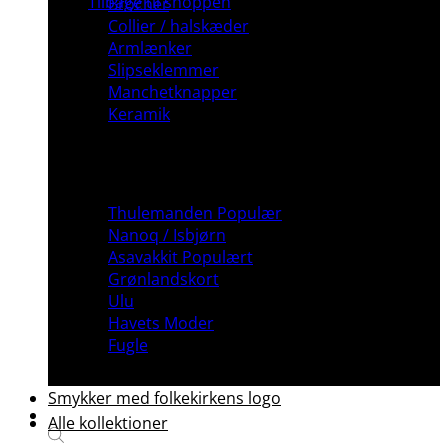
Tilbage til shoppen
Brocher
Collier / halskæder
Armlænker
Slipseklemmer
Manchetknapper
Keramik
Inspiration
Thulemanden
Nanoq / Isbjørn
Asavakkit
Grønlandskort
Ulu
Havets Moder
Fugle
Smykker med folkekirkens logo
Alle kollektioner