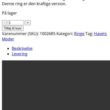
Denne ring er den kraftige version.
På lager
Sassuma
Arnaa
Tilføj til kurv
/
Varenummer (SKU):
10026R5
Kategori:
Ringe
Tag:
Havets
Havets
Moder
Moder
Beskrivelse
(14k
Levering
guld)
antal