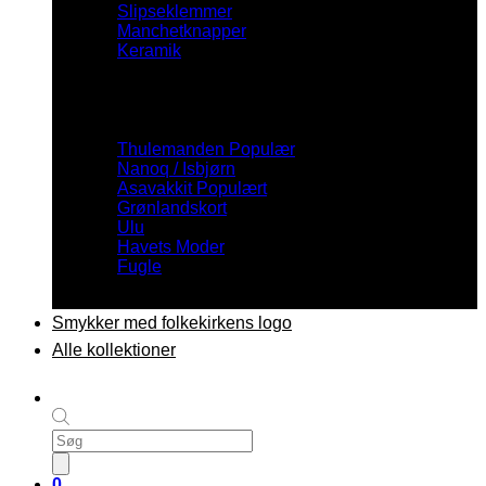
Slipseklemmer
Manchetknapper
Keramik
Inspiration
Thulemanden
Nanoq / Isbjørn
Asavakkit
Grønlandskort
Ulu
Havets Moder
Fugle
Smykker med folkekirkens logo
Alle kollektioner
Products
search
0