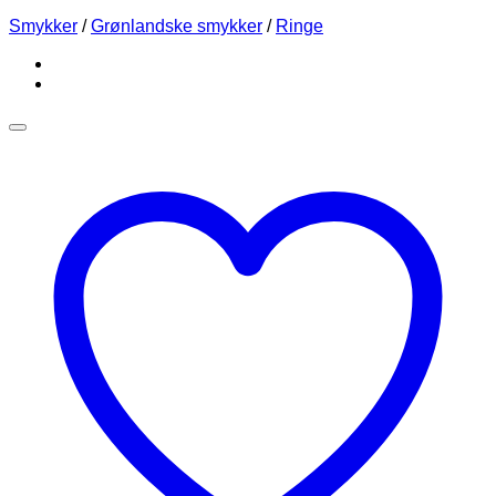
Smykker
/
Grønlandske smykker
/
Ringe