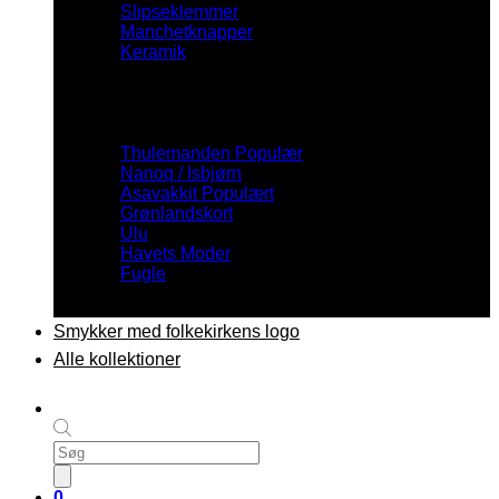
Slipseklemmer
Manchetknapper
Keramik
Inspiration
Thulemanden
Nanoq / Isbjørn
Asavakkit
Grønlandskort
Ulu
Havets Moder
Fugle
Smykker med folkekirkens logo
Alle kollektioner
Products
search
0