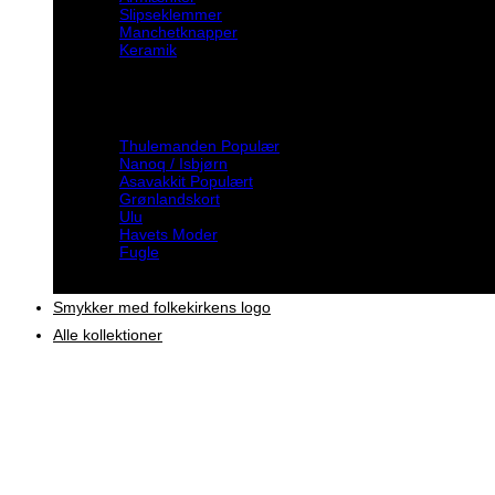
Slipseklemmer
Manchetknapper
Keramik
Inspiration
Thulemanden
Nanoq / Isbjørn
Asavakkit
Grønlandskort
Ulu
Havets Moder
Fugle
Smykker med folkekirkens logo
Alle kollektioner