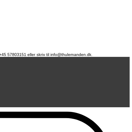
å +45 57803151 eller skriv til info@thulemanden.dk.
D