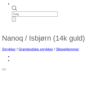
Products
search
Nanoq / Isbjørn (14k guld)
Smykker
/
Grønlandske smykker
/
Slipseklemmer