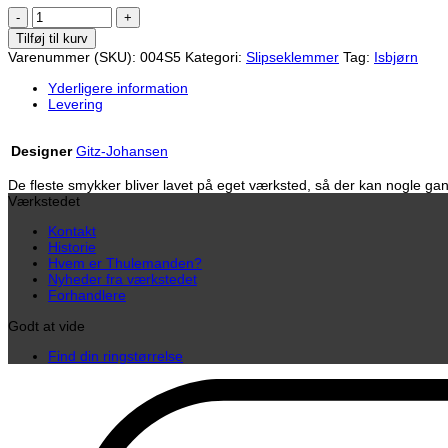
Nanoq
/
Tilføj til kurv
Isbjørn
Varenummer (SKU):
004S5
Kategori:
Slipseklemmer
Tag:
Isbjørn
(14k
guld)
Yderligere information
antal
Levering
Designer
Gitz-Johansen
De fleste smykker bliver lavet på eget værksted, så der kan nogle gang
Værkstedet
Kontakt
Historie
Hvem er Thulemanden?
Nyheder fra værkstedet
Forhandlere
Godt at vide
Find din ringstørrelse