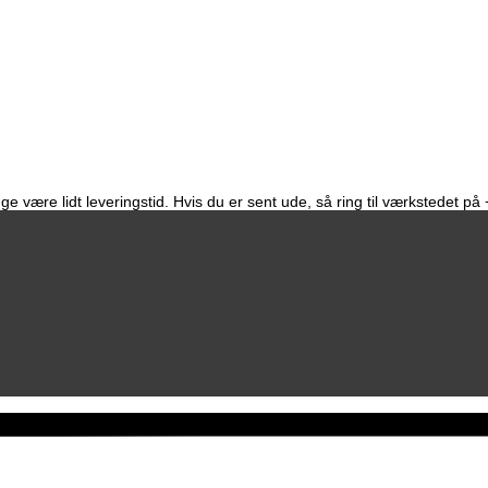
e være lidt leveringstid. Hvis du er sent ude, så ring til værkstedet p