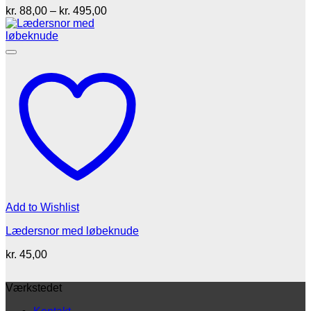
Prisinterval:
kr.
88,00
–
kr.
495,00
kr. 88,00
til
kr. 495,00
Add to Wishlist
Lædersnor med løbeknude
kr.
45,00
Værkstedet