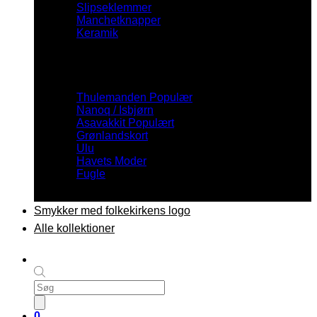
Slipseklemmer
Manchetknapper
Keramik
Inspiration
Thulemanden
Nanoq / Isbjørn
Asavakkit
Grønlandskort
Ulu
Havets Moder
Fugle
Smykker med folkekirkens logo
Alle kollektioner
Products
search
0