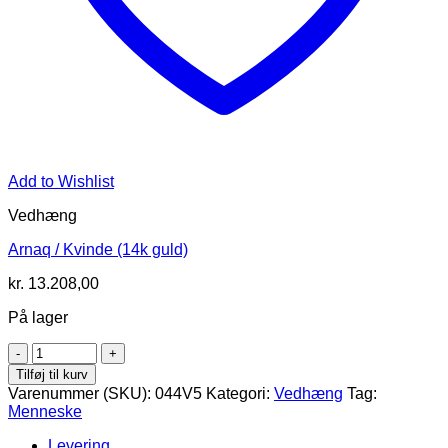
Add to Wishlist
Vedhæng
Arnaq / Kvinde (14k guld)
kr.
13.208,00
På lager
Angut
/
Tilføj til kurv
Mand
Varenummer (SKU):
044V5
Kategori:
Vedhæng
Tag:
(14k
Menneske
guld)
antal
Levering