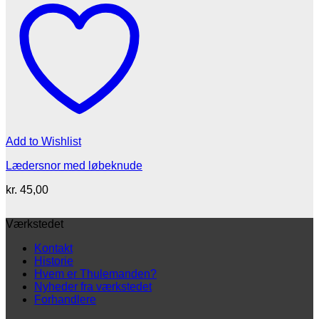
Add to Wishlist
Lædersnor med løbeknude
kr.
45,00
Værkstedet
Kontakt
Historie
Hvem er Thulemanden?
Nyheder fra værkstedet
Forhandlere