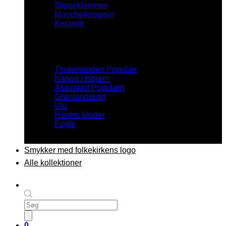
Slipseklemmer
Manchetknapper
Keramik
Inspiration
Thulemanden
Nanoq / Isbjørn
Asavakkit
Grønlandskort
Ulu
Havets Moder
Fugle
Smykker med folkekirkens logo
Alle kollektioner
Products
search
0