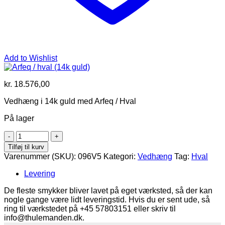
Add to Wishlist
kr.
18.576,00
Vedhæng i 14k guld med Arfeq / Hval
På lager
Arfeq
/
Tilføj til kurv
hval
Varenummer (SKU):
096V5
Kategori:
Vedhæng
Tag:
Hval
(14k
guld)
Levering
antal
De fleste smykker bliver lavet på eget værksted, så der kan
nogle gange være lidt leveringstid. Hvis du er sent ude, så
ring til værkstedet på +45 57803151 eller skriv til
info@thulemanden.dk.