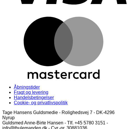
M
Åbningstider
Fragt og levering
Handelsbetingelser
Cookie- og privatlivspolitik
Tage Hansens Guldsmedie - Rolighedsvej 7 - DK-4296
Nyrup
Guldsmed Anne-Birte Hansen - Tlf. +45 5780 3151 -
info@thulemanden.dk - Cvr.-nr. 30881036