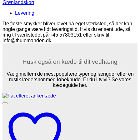
Grønlandskort
Grønlandskort
15
mm
Levering
(14k
guld)
De fleste smykker bliver lavet på eget værksted, så der kan
antal
nogle gange være lidt leveringstid. Hvis du er sent ude, så
ring til værkstedet på +45 57803151 eller skriv til
info@thulemanden.dk.
Husk også en kæde til dit vedhæng
Vælg mellem de mest populære typer og længder eller en
rustik lædersnor med løbeknude. Er du i tvivl? Se vores
kædeguide her.