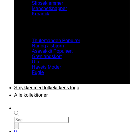
Slipseklemmer
Manchetknapper
Keramik
Inspiration
Thulemanden
Nanoq / Isbjørn
Asavakkit
Grønlandskort
Ulu
Havets Moder
Fugle
Smykker med folkekirkens logo
Alle kollektioner
Products
search
0