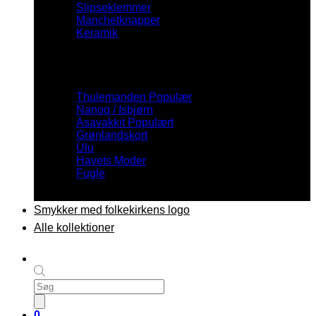
Slipseklemmer
Manchetknapper
Keramik
Inspiration
Thulemanden
Nanoq / Isbjørn
Asavakkit
Grønlandskort
Ulu
Havets Moder
Fugle
Smykker med folkekirkens logo
Alle kollektioner
Products
search
0