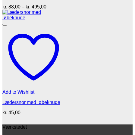
Prisinterval:
kr.
88,00
–
kr.
495,00
kr. 88,00
til
kr. 495,00
Add to Wishlist
Lædersnor med løbeknude
kr.
45,00
Værkstedet