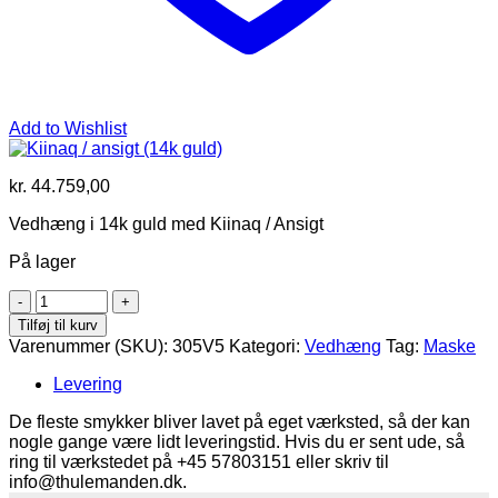
Add to Wishlist
kr.
44.759,00
Vedhæng i 14k guld med Kiinaq / Ansigt
På lager
Kiinaq
/
Tilføj til kurv
ansigt
Varenummer (SKU):
305V5
Kategori:
Vedhæng
Tag:
Maske
(14k
guld)
Levering
antal
De fleste smykker bliver lavet på eget værksted, så der kan
nogle gange være lidt leveringstid. Hvis du er sent ude, så
ring til værkstedet på +45 57803151 eller skriv til
info@thulemanden.dk.