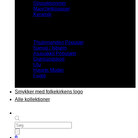
Slipseklemmer
Manchetknapper
Keramik
Inspiration
Thulemanden
Nanoq / Isbjørn
Asavakkit
Grønlandskort
Ulu
Havets Moder
Fugle
Smykker med folkekirkens logo
Alle kollektioner
Products
search
0