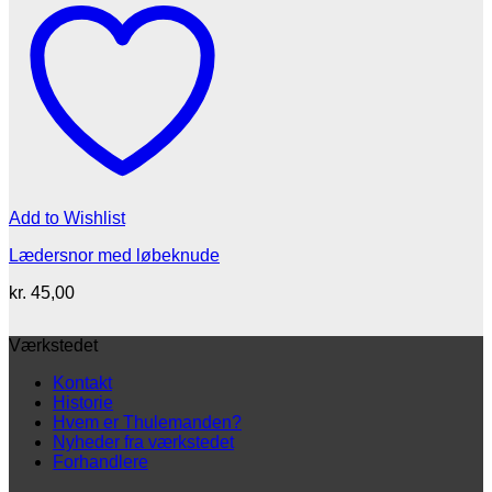
Add to Wishlist
Lædersnor med løbeknude
kr.
45,00
Værkstedet
Kontakt
Historie
Hvem er Thulemanden?
Nyheder fra værkstedet
Forhandlere