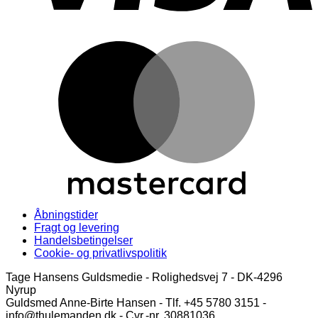
M
Åbningstider
Fragt og levering
Handelsbetingelser
Cookie- og privatlivspolitik
Tage Hansens Guldsmedie - Rolighedsvej 7 - DK-4296
Nyrup
Guldsmed Anne-Birte Hansen - Tlf. +45 5780 3151 -
info@thulemanden.dk - Cvr.-nr. 30881036