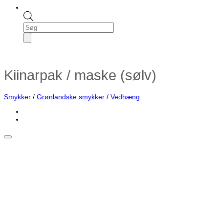
Products
search
Kiinarpak / maske (sølv)
Smykker
/
Grønlandske smykker
/
Vedhæng