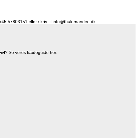
å +45 57803151 eller skriv til info@thulemanden.dk.
vivl? Se vores kædeguide her.