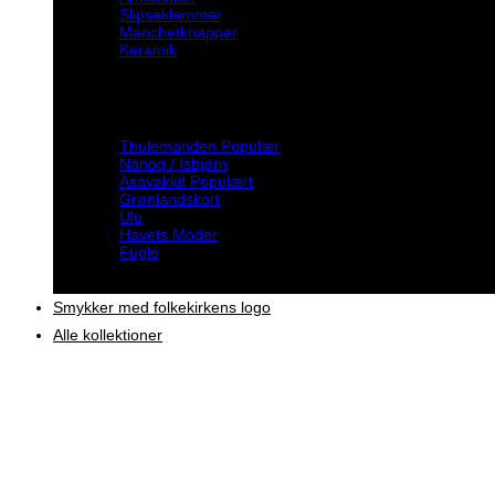
Slipseklemmer
Manchetknapper
Keramik
Inspiration
Thulemanden
Nanoq / Isbjørn
Asavakkit
Grønlandskort
Ulu
Havets Moder
Fugle
Smykker med folkekirkens logo
Alle kollektioner