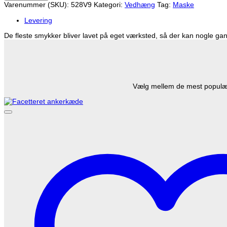
Varenummer (SKU):
528V9
Kategori:
Vedhæng
Tag:
Maske
(sølv)
antal
Levering
De fleste smykker bliver lavet på eget værksted, så der kan nogle gang
Vælg mellem de mest populære