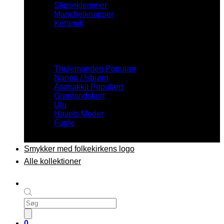
Slipseklemmer
Manchetknapper
Keramik
Inspiration
Thulemanden
Nanoq / Isbjørn
Asavakkit
Grønlandskort
Ulu
Havets Moder
Fugle
Smykker med folkekirkens logo
Alle kollektioner
Products
search
0