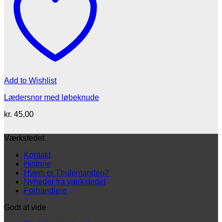
Add to Wishlist
Lædersnor med løbeknude
kr.
45,00
Værkstedet
Kontakt
Historie
Hvem er Thulemanden?
Nyheder fra værkstedet
Forhandlere
Godt at vide