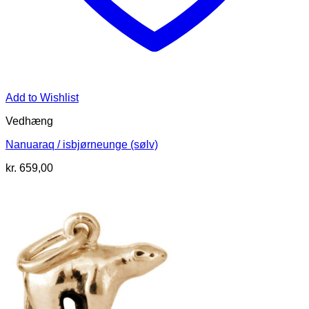
Add to Wishlist
Vedhæng
Nanuaraq / isbjørneunge (sølv)
kr.
659,00