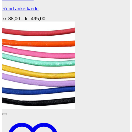
Rund ankerkæde
Prisinterval:
kr.
88,00
–
kr.
495,00
kr. 88,00
til
kr. 495,00