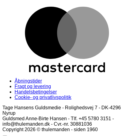
M
Åbningstider
Fragt og levering
Handelsbetingelser
Cookie- og privatlivspolitik
Tage Hansens Guldsmedie - Rolighedsvej 7 - DK-4296
Nyrup
Guldsmed Anne-Birte Hansen - Tlf. +45 5780 3151 -
info@thulemanden.dk - Cvr.-nr. 30881036
Copyright 2026 © thulemanden - siden 1960