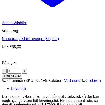
Add to Wishlist
Vedhæng
Nanuaraq / isbjørneunge (8k guld)
kr.
8.868,00
På lager
Nanoq
/
Tilføj til kurv
Isbjørn
Varenummer (SKU):
054V9
Kategori:
Vedhæng
Tag:
Isbjørn
(sølv)
antal
Levering
De fleste smykker bliver lavet på eget værksted, så der kan
nogle gange være lidt leveringstid. Hvis du er sent ude, så
ring til værkstedet på +45 57803151 eller skriv til