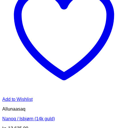
Add to Wishlist
Allunaasaq
Nanoq / Isbjørn (14k guld)