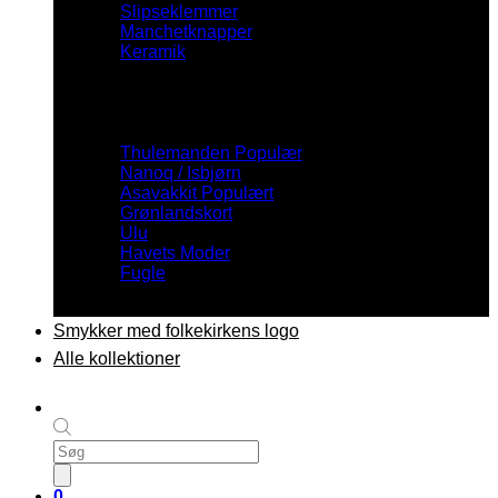
Slipseklemmer
Manchetknapper
Keramik
Inspiration
Thulemanden
Nanoq / Isbjørn
Asavakkit
Grønlandskort
Ulu
Havets Moder
Fugle
Smykker med folkekirkens logo
Alle kollektioner
Products
search
0