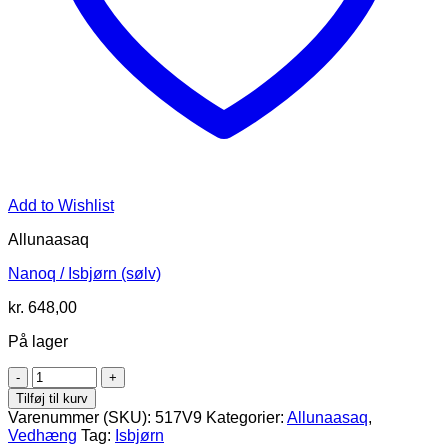
Add to Wishlist
Allunaasaq
Nanoq / Isbjørn (sølv)
kr.
648,00
På lager
Nanoq
/
Tilføj til kurv
Isbjørn
Varenummer (SKU):
517V9
Kategorier:
Allunaasaq
,
(sølv)
Vedhæng
Tag:
Isbjørn
antal