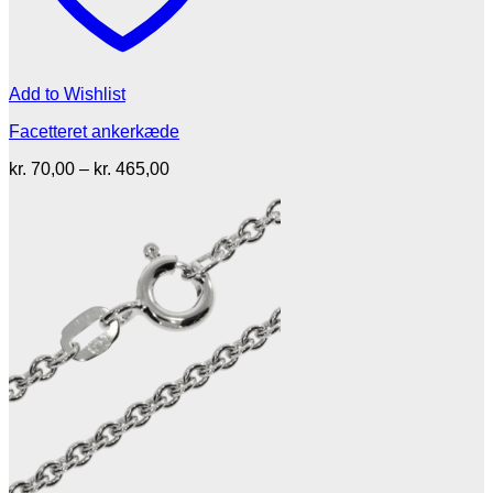
Add to Wishlist
Facetteret ankerkæde
Prisinterval:
kr.
70,00
–
kr.
465,00
kr. 70,00
til
kr. 465,00