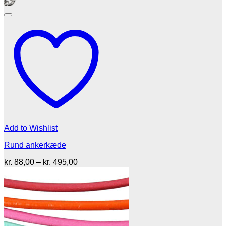
Add to Wishlist
Rund ankerkæde
Prisinterval:
kr.
88,00
–
kr.
495,00
kr. 88,00
til
kr. 495,00