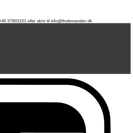
å +45 57803151 eller skriv til info@thulemanden.dk.
D