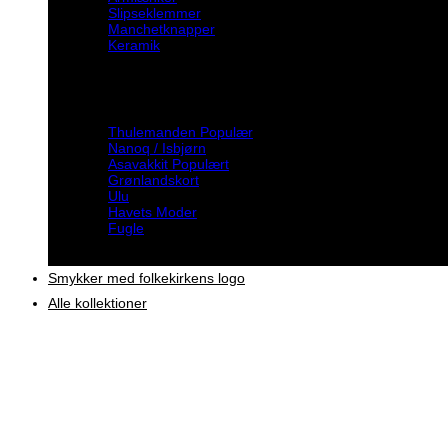
Slipseklemmer
Manchetknapper
Keramik
Inspiration
Thulemanden
Nanoq / Isbjørn
Asavakkit
Grønlandskort
Ulu
Havets Moder
Fugle
Smykker med folkekirkens logo
Alle kollektioner