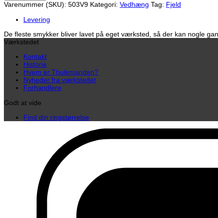
Varenummer (SKU):
503V9
Kategori:
Vedhæng
Tag:
Fjeld
(sølv)
antal
Levering
De fleste smykker bliver lavet på eget værksted, så der kan nogle gang
Værkstedet
Kontakt
Historie
Hvem er Thulemanden?
Nyheder fra værkstedet
Forhandlere
Godt at vide
Find din ringstørrelse