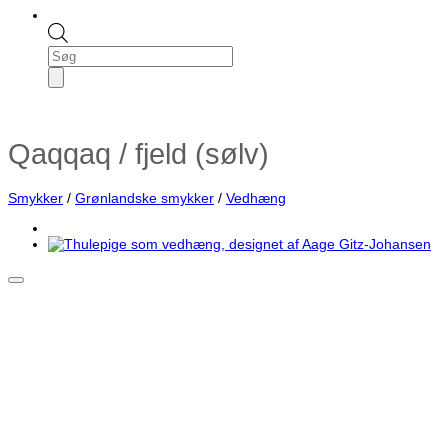
Products
search
Qaqqaq / fjeld (sølv)
Smykker
/
Grønlandske smykker
/
Vedhæng