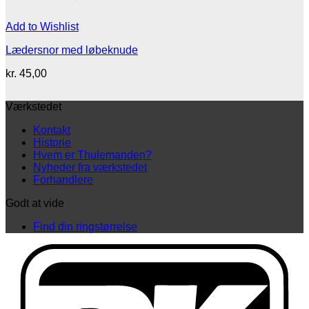
Add to Wishlist
Lædersnor med løbeknude
kr.
45,00
Værkstedet
Kontakt
Historie
Hvem er Thulemanden?
Nyheder fra værkstedet
Forhandlere
Godt at vide
Find din ringstørrelse
D