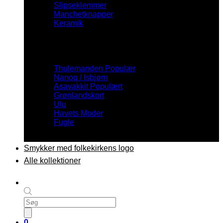
Slipseklemmer
Manchetknapper
Keramik
Inspiration
Thulemanden
Nanoq / Isbjørn
Asavakkit
Grønlandskort
Ulu
Havets Moder
Fugle
Smykker med folkekirkens logo
Alle kollektioner
Products
search
0