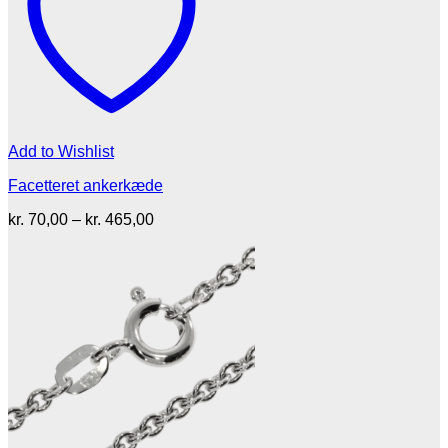
Add to Wishlist
Facetteret ankerkæde
Prisinterval:
kr.
70,00
–
kr.
465,00
kr. 70,00
til
kr. 465,00