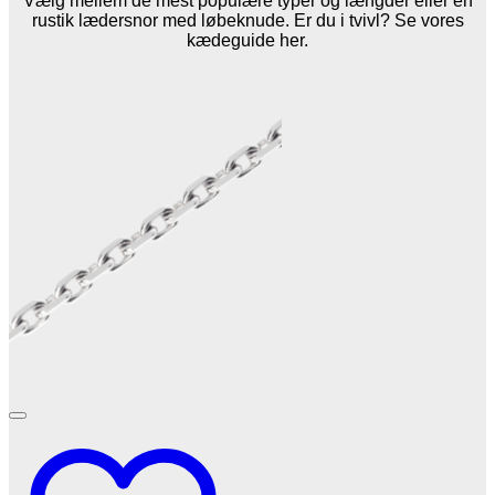
Vælg mellem de mest populære typer og længder eller en
rustik lædersnor med løbeknude. Er du i tvivl? Se vores
kædeguide her.