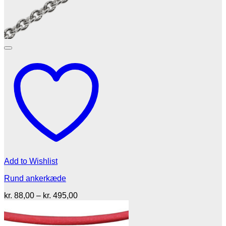
Add to Wishlist
Rund ankerkæde
Prisinterval:
kr.
88,00
–
kr.
495,00
kr. 88,00
til
kr. 495,00