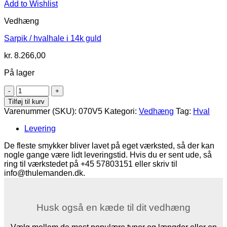
Add to Wishlist
Vedhæng
Sarpik / hvalhale i 14k guld
kr.
8.266,00
På lager
Sarpik
/
Tilføj til kurv
hvalhale
Varenummer (SKU):
070V5
Kategori:
Vedhæng
Tag:
Hval
(14k
guld)
Levering
antal
De fleste smykker bliver lavet på eget værksted, så der kan
nogle gange være lidt leveringstid. Hvis du er sent ude, så
ring til værkstedet på +45 57803151 eller skriv til
info@thulemanden.dk.
Husk også en kæde til dit vedhæng