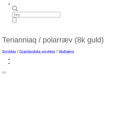
Products
search
Terianniaq / polarræv (8k guld)
Smykker
/
Grønlandske smykker
/
Vedhæng