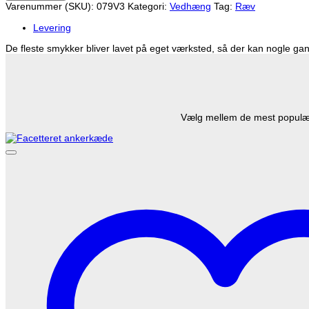
Varenummer (SKU):
079V3
Kategori:
Vedhæng
Tag:
Ræv
(8k
guld)
Levering
antal
De fleste smykker bliver lavet på eget værksted, så der kan nogle gang
Vælg mellem de mest populære