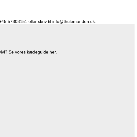
å +45 57803151 eller skriv til info@thulemanden.dk.
vivl? Se vores kædeguide her.