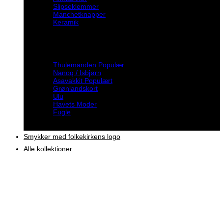
Slipseklemmer
Manchetknapper
Keramik
Inspiration
Thulemanden
Nanoq / Isbjørn
Asavakkit
Grønlandskort
Ulu
Havets Moder
Fugle
Smykker med folkekirkens logo
Alle kollektioner