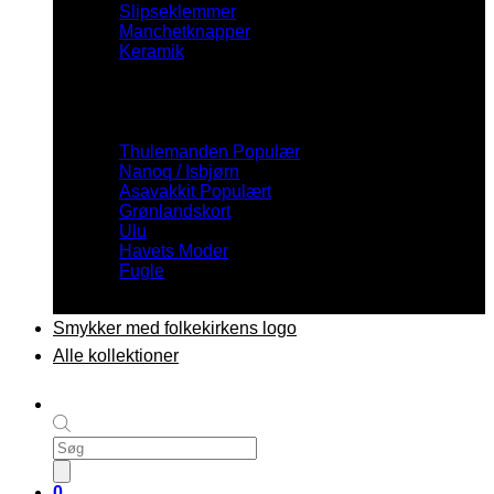
Slipseklemmer
Manchetknapper
Keramik
Inspiration
Thulemanden
Nanoq / Isbjørn
Asavakkit
Grønlandskort
Ulu
Havets Moder
Fugle
Smykker med folkekirkens logo
Alle kollektioner
Products
search
0