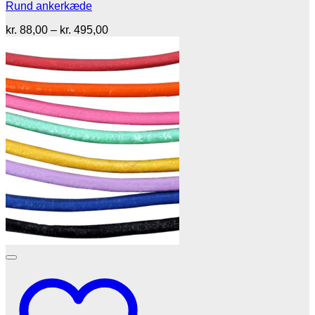
Rund ankerkæde
Prisinterval:
kr.
88,00
–
kr.
495,00
kr. 88,00
til
kr. 495,00