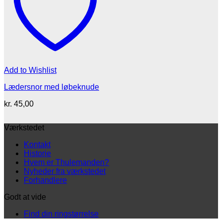
Add to Wishlist
Lædersnor med løbeknude
kr.
45,00
Værkstedet
Kontakt
Historie
Hvem er Thulemanden?
Nyheder fra værkstedet
Forhandlere
Godt at vide
Find din ringstørrelse