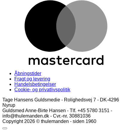
M
Åbningstider
Fragt og levering
Handelsbetingelser
Cookie- og privatlivspolitik
Tage Hansens Guldsmedie - Rolighedsvej 7 - DK-4296
Nyrup
Guldsmed Anne-Birte Hansen - Tlf. +45 5780 3151 -
info@thulemanden.dk - Cvr.-nr. 30881036
Copyright 2026 © thulemanden - siden 1960