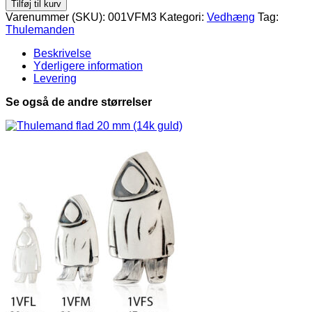
Tilføj til kurv
30
Varenummer (SKU):
001VFM3
Kategori:
Vedhæng
Tag:
mm
Thulemanden
(8k
guld)
Beskrivelse
antal
Yderligere information
Levering
Se også de andre størrelser