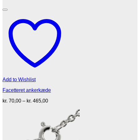
Add to Wishlist
Facetteret ankerkæde
Prisinterval:
kr.
70,00
–
kr.
465,00
kr. 70,00
til
kr. 465,00