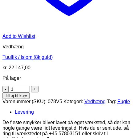
Add to Wishlist
Vedhæng
Tuullik / Islom (8k guld)
kr.
22.147,00
På lager
Tuullik
/
Tilføj til kurv
Islom
Varenummer (SKU):
078V5
Kategori:
Vedhæng
Tag:
Fugle
(14k
guld)
Levering
antal
De fleste smykker bliver lavet på eget værksted, så der kan
nogle gange være lidt leveringstid. Hvis du er sent ude, så
ring til værkstedet på +45 57803151 eller skriv til