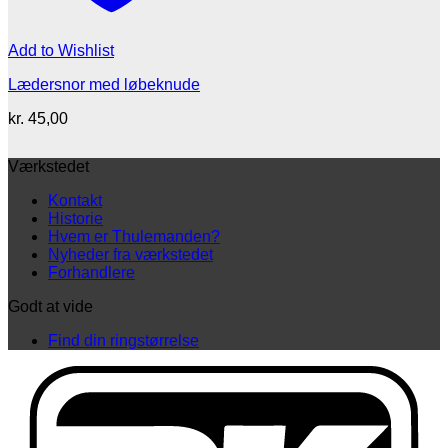
Add to Wishlist
Lædersnor med løbeknude
kr.
45,00
Værkstedet
Kontakt
Historie
Hvem er Thulemanden?
Nyheder fra værkstedet
Forhandlere
Godt at vide
Find din ringstørrelse
D