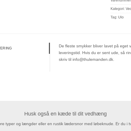
Varenummer
Kategori:
Ve
Tag:
Ulo
De fleste smykker bliver lavet på eget
VERING
leveringstid. Hvis du er sent ude, så r
skriv til info@thulemanden.dk.
Husk også en kæde til dit vedhæng
 typer og længder eller en rustik lædersnor med løbeknude. Er du i t