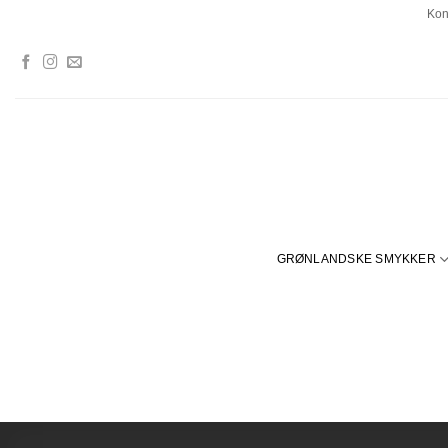
Fortsæt
Kon
til
indhold
GRØNLANDSKE SMYKKER