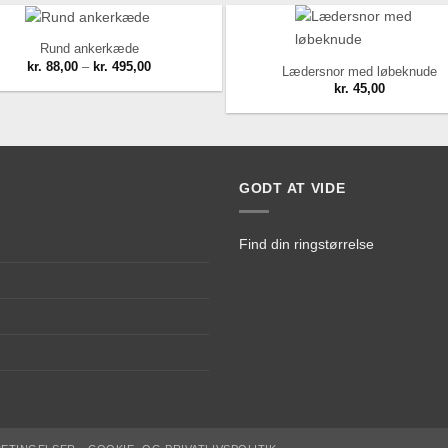
Rund ankerkæde
Prisinterval:
kr.
88,00
–
kr.
495,00
Lædersnor med løbeknude
kr. 88,00
kr.
45,00
til
kr. 495,00
Add to Wishlist
Add to Wishlist
GODT AT VIDE
Find din ringstørrelse