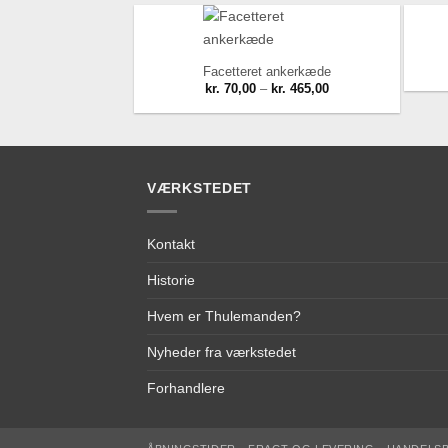
Facetteret ankerkæde
Prisinterval:
kr.
70,00
–
kr.
465,00
kr. 70,00
til
kr. 465,00
Add to Wishlist
VÆRKSTEDET
Kontakt
Historie
Hvem er Thulemanden?
Nyheder fra værkstedet
Forhandlere