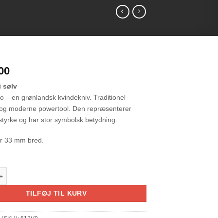
00
 sølv
o – en grønlandsk kvindekniv. Traditionel
og moderne powertool. Den repræsenterer
 styrke og har stor symbolsk betydning.
r 33 mm bred.
ekniv (sølv) antal
TILFØJ TIL KURV