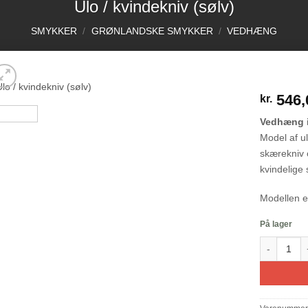
Ulo / kvindekniv (sølv)
SMYKKER
/
GRØNLANDSKE SMYKKER
/
VEDHÆNG
546,
kr.
Vedhæng i
Model af ul
skærekniv 
kvindelige
Add to Wishlist
Modellen e
På lager
Ulo / kvind