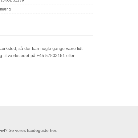
 (SKU):
512V9
dhæng
 værksted, så der kan nogle gange være lidt
ing til værkstedet på +45 57803151 eller
vivl? Se vores kædeguide her.