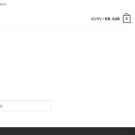
lere
0
KURV /
KR.
0,00
ucts
ch