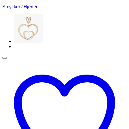
Smykker
/
Hjerter