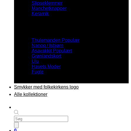
Slipseklemmer
Manchetknapper
Keramik
Inspiration
Thulemanden
Nanoq / Isbjørn
Asavakkit
Grønlandskort
Ulu
Havets Moder
Fugle
Smykker med folkekirkens logo
Alle kollektioner
Products
search
0