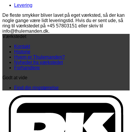
antal
Levering
De fleste smykker bliver lavet på eget værksted, så der kan
nogle gange være lidt leveringstid. Hvis du er sent ude, så
ring til værkstedet på +45 57803151 eller skriv til
info@thulemanden.dk.
Værkstedet
Kontakt
Historie
Hvem er Thulemanden?
Nyheder fra værkstedet
Forhandlere
Godt at vide
Find din ringstørrelse
D