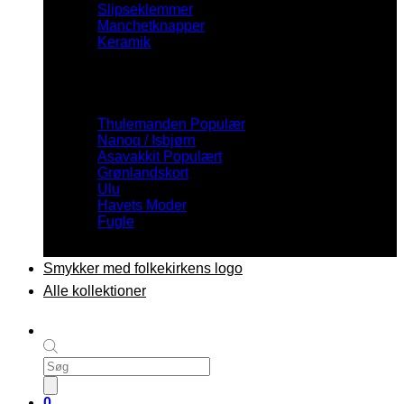
Slipseklemmer
Manchetknapper
Keramik
Inspiration
Thulemanden
Nanoq / Isbjørn
Asavakkit
Grønlandskort
Ulu
Havets Moder
Fugle
Smykker med folkekirkens logo
Alle kollektioner
Products
search
0