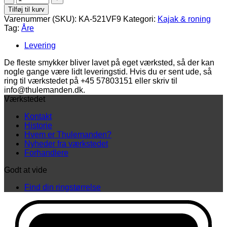
Blade
Tilføj til kurv
åre
Varenummer (SKU):
KA-521VF9
Kategori:
Kajak & roning
i
Tag:
Åre
forgyldt
sølv
Levering
antal
De fleste smykker bliver lavet på eget værksted, så der kan
nogle gange være lidt leveringstid. Hvis du er sent ude, så
ring til værkstedet på +45 57803151 eller skriv til
info@thulemanden.dk.
Værkstedet
Kontakt
Historie
Hvem er Thulemanden?
Nyheder fra værkstedet
Forhandlere
Godt at vide
Find din ringstørrelse
D