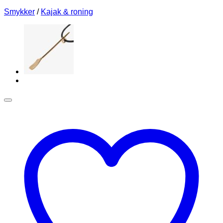
Smykker
/
Kajak & roning