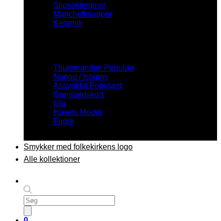
Slipseklemmer
Manchetknapper
Keramik
Inspiration
Thulemanden
Nanoq / Isbjørn
Asavakkit
Grønlandskort
Ulu
Havets Moder
Fugle
Smykker med folkekirkens logo
Alle kollektioner
Products
search
0