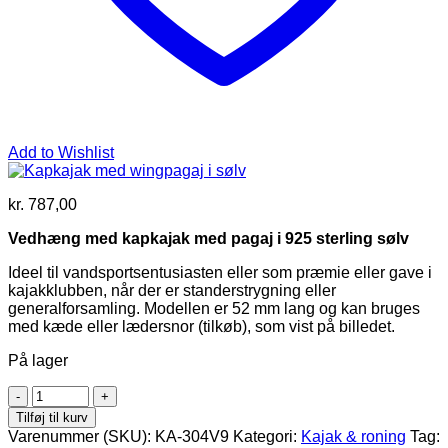
Add to Wishlist
kr.
787,00
Vedhæng med kapkajak med pagaj i 925 sterling sølv
Ideel til vandsportsentusiasten eller som præmie eller gave i
kajakklubben, når der er standerstrygning eller
generalforsamling. Modellen er 52 mm lang og kan bruges
med kæde eller lædersnor (tilkøb), som vist på billedet.
På lager
Kapkajak
med
Tilføj til kurv
wingpagaj
Varenummer (SKU):
KA-304V9
Kategori:
Kajak & roning
Tag:
i