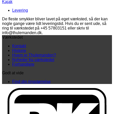
Kajak
sølv
antal
Levering
De fleste smykker bliver lavet på eget værksted, så der kan
nogle gange være lidt leveringstid. Hvis du er sent ude, så
ring til værkstedet på +45 57803151 eller skriv til
info@thulemanden.dk.
Værkstedet
Kontakt
Historie
Hvem er Thulemanden?
Nyheder fra værkstedet
Forhandlere
Godt at vide
Find din ringstørrelse
D