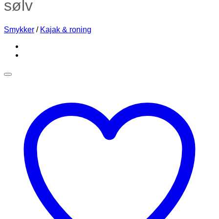
sølv
Smykker
/
Kajak & roning