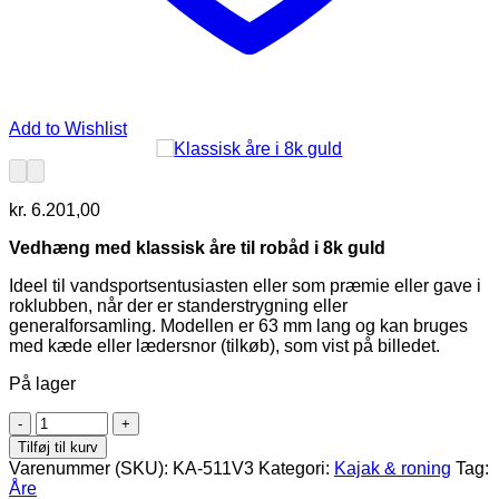
Add to Wishlist
kr.
6.201,00
Vedhæng med klassisk åre til robåd i 8k guld
Ideel til vandsportsentusiasten eller som præmie eller gave i
roklubben, når der er standerstrygning eller
generalforsamling. Modellen er 63 mm lang og kan bruges
med kæde eller lædersnor (tilkøb), som vist på billedet.
På lager
Klassisk
åre
Tilføj til kurv
i
Varenummer (SKU):
KA-511V3
Kategori:
Kajak & roning
Tag:
8k
Åre