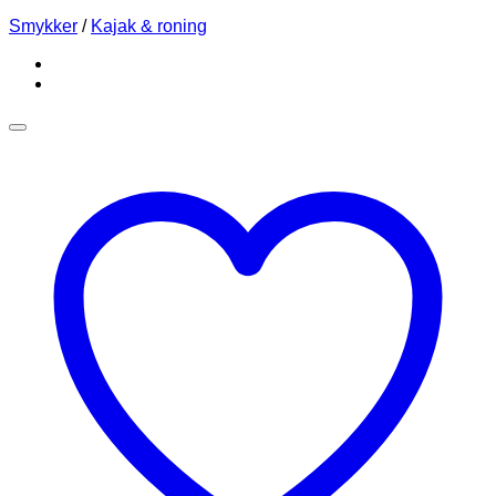
Smykker
/
Kajak & roning