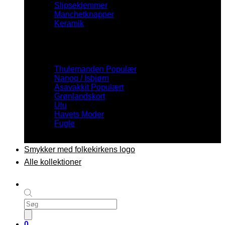
Slipseklemmer
Manchetknapper
Keramik
Inspiration
Thulemanden
Nanoq / Isbjørn
Asavakkit
Grønlandskort
Ulu
Havets Moder
Fugle
Smykker med folkekirkens logo
Alle kollektioner
Products
search
0