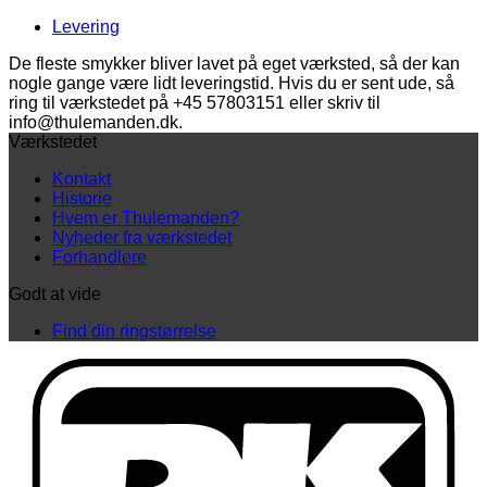
guld
antal
Levering
De fleste smykker bliver lavet på eget værksted, så der kan
nogle gange være lidt leveringstid. Hvis du er sent ude, så
ring til værkstedet på +45 57803151 eller skriv til
info@thulemanden.dk.
Værkstedet
Kontakt
Historie
Hvem er Thulemanden?
Nyheder fra værkstedet
Forhandlere
Godt at vide
Find din ringstørrelse
D