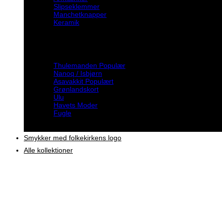
Slipseklemmer
Manchetknapper
Keramik
Inspiration
Thulemanden
Nanoq / Isbjørn
Asavakkit
Grønlandskort
Ulu
Havets Moder
Fugle
Smykker med folkekirkens logo
Alle kollektioner