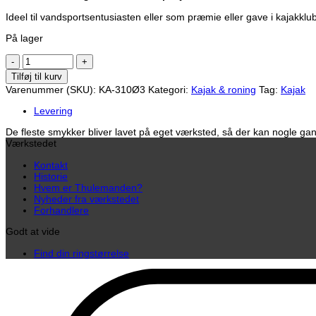
Ideel til vandsportsentusiasten eller som præmie eller gave i kajakkl
På lager
Lille
kapkajak
Tilføj til kurv
i
Varenummer (SKU):
KA-310Ø3
Kategori:
Kajak & roning
Tag:
Kajak
8k
guld
Levering
antal
De fleste smykker bliver lavet på eget værksted, så der kan nogle gang
Værkstedet
Kontakt
Historie
Hvem er Thulemanden?
Nyheder fra værkstedet
Forhandlere
Godt at vide
Find din ringstørrelse