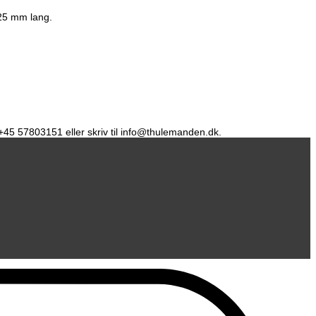
 25 mm lang.
å +45 57803151 eller skriv til info@thulemanden.dk.
D