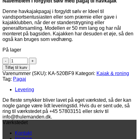
Nål/emblem i forgyldt sølv med pagaj til havkajak
Denne havkajakpagaj i forgyldt sølv er Ideel til
vandsportsentusiasten eller som præmie eller gave i
kajakklubben, når der er standerstrygning eller
generalforsamling. Modellen er 50 mm lang og har nål
monteret på bagsiden. Kajakken har desuden et øje, så den
også kan bruges som vedhæng.
På lager
Nål/emblem
med
Tilføj til kurv
pagaj
Varenummer (SKU):
KA-520BF9
Kategori:
Kajak & roning
til
Tag:
Pagaj
havkajak
i
Levering
forgyldt
sølv
De fleste smykker bliver lavet på eget værksted, så der kan
antal
nogle gange være lidt leveringstid. Hvis du er sent ude, så
ring til værkstedet på +45 57803151 eller skriv til
info@thulemanden.dk.
Værkstedet
Kontakt
Historie