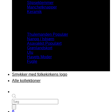
Slipseklemmer
Manchetknapper
Keramik
Inspiration
Thulemanden
Nanoq / Isbjørn
Asavakkit
Grønlandskort
Ulu
Havets Moder
Fugle
Smykker med folkekirkens logo
Alle kollektioner
Products
search
0