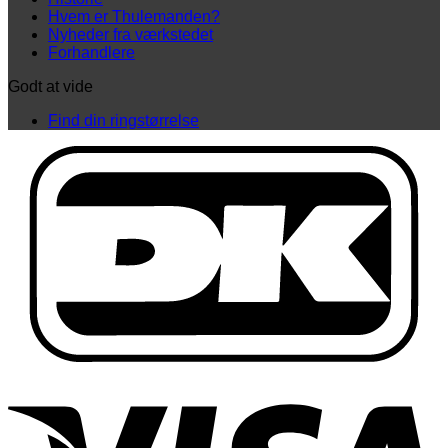
Hvem er Thulemanden?
Nyheder fra værkstedet
Forhandlere
Godt at vide
Find din ringstørrelse
D
V