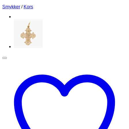
Smykker
/
Kors