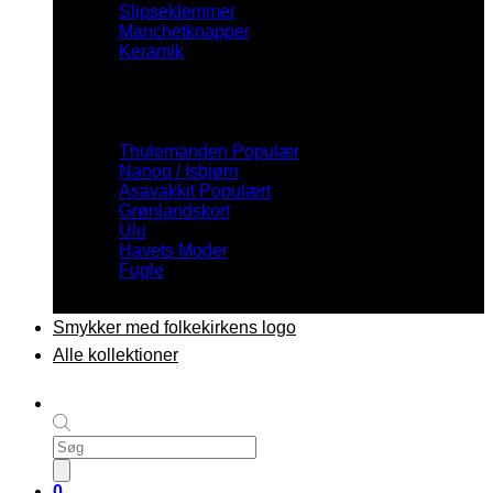
Slipseklemmer
Manchetknapper
Keramik
Inspiration
Thulemanden
Nanoq / Isbjørn
Asavakkit
Grønlandskort
Ulu
Havets Moder
Fugle
Smykker med folkekirkens logo
Alle kollektioner
Products
search
0