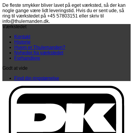
De fleste smykker bliver lavet på eget værksted, så der kan
nogle gange være lidt leveringstid. Hvis du er sent ude, så
ring til værkstedet på +45 57803151 eller skriv til
info@thulemanden.dk.
Værkstedet
Kontakt
Historie
Hvem er Thulemanden?
Nyheder fra værkstedet
Forhandlere
Godt at vide
Find din ringstørrelse
D