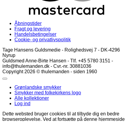
Åbningstider
Fragt og levering
Handelsbetingelser
Cookie- og privatlivspolitik
Tage Hansens Guldsmedie - Rolighedsvej 7 - DK-4296
Nyrup
Guldsmed Anne-Birte Hansen - Tlf. +45 5780 3151 -
info@thulemanden.dk - Cvr.-nr. 30881036
Copyright 2026 © thulemanden - siden 1960
Grønlandske smykker
Smykker med folkekirkens logo
Alle kollektioner
Log ind
Dette websted bruger cookies til at tilbyde dig en bedre
browseroplevelse. Ved at fortsætte på denne hjemmeside
accepterer du vores brug af cookies.
Yderligere info
Accepter